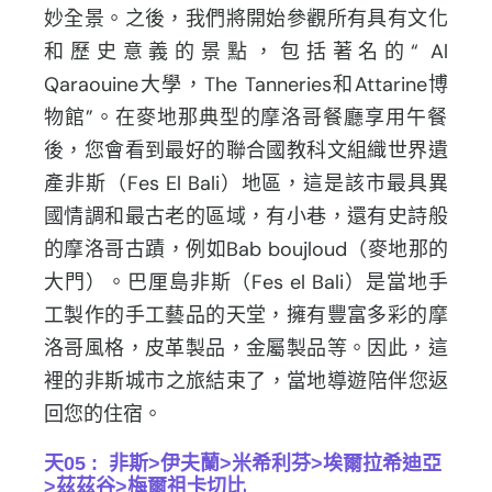
妙全景。之後，
我們將開始參觀所有具有文化
和歷史意義的景點，包括著名的“ Al
Qaraouine大學，The Tanneries和Attarine博
物館”。
在麥地那典型的摩洛哥餐廳享用午餐
後，
您會看到最好的聯合國教科文組織世界遺
產非斯（Fes El Bali）地區，這是該市最具異
國情調和最古老的區域，有小巷，
還有史詩般
的摩洛哥古蹟，例如Bab boujloud（麥地那的
大門）。巴厘島非斯（Fes el Bali）是當地手
工製作的手工藝品的天堂，
擁有豐富多彩的摩
洛哥風格，皮革製品，金屬製品等。因此，
這
裡的非斯城市之旅結束了，當地導遊陪伴您返
回您的住宿。
天05 : 非斯>伊夫蘭>米希利芬>埃爾拉希迪亞
>茲茲谷>梅爾祖卡切比