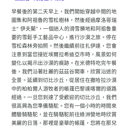
早餐後的第二天早上，
我們開始穿越中間的地
圖集和阿祖魯的雪松樹林，
然後經過摩洛哥瑞
士“ 伊夫蘭”，
一個迷人的滑雪勝地和阿祖魯重
要的雪鬆手工藝品中心，
進行沙漠之旅。停在
雪松森林旁拍照。然後繼續前往扎伊達，
您會
注意到當您接近埃爾拉希迪亞市時，
風景如何
變化以揭示出沙漠的痕跡。在米德特吃完午餐
後，
我們沿著壯麗的茲茲谷開車，欣賞沿途的
全景。延續到切比沙丘，
從居住在撒哈拉沙漠
中的柏柏爾人游牧者的帳篷巴黎達喀爾的道路
經
過。一旦您到達了受歡迎的切比沙丘，我們
很高興為您準備駱駝。
您有一個小時的時間來
體驗騎駱駝，
並在騎駱駝前往綠洲營地時欣賞
美麗的日落，那裡是豪華的帳篷，
您將在那兒