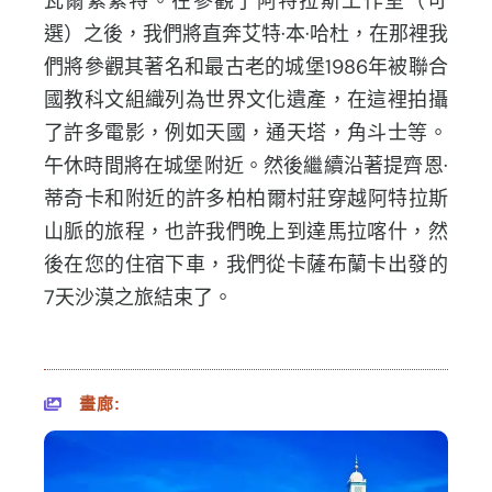
瓦爾紮紮特。
在參觀了阿特拉斯工作室（可
選）之後，我們將直奔艾特·本·
哈杜，
在那裡我
們將參觀其著名和最古老的城堡1986年被聯合
國教科文
組織列為世界文化遺產，在這裡拍攝
了許多電影，例如天國，
通天塔，角斗士等。
午休時間將在城堡附近。
然後繼續沿著提齊恩·
蒂奇卡和附近的許多柏柏爾村莊穿越阿特拉斯
山脈的旅程，
也許我們晚上到達馬拉喀什，然
後在您的住宿下車，
我們從卡薩布蘭卡出發的
7天沙漠之旅結束了。
畫廊: