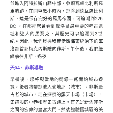
並進入阿特拉斯山脈中部，
參觀瓦盧比利斯羅
馬遺跡，在開車數小時內，
您將到達瓦盧比利
斯，這是保存完好的羅馬帝國，
可追溯到225
BC ，在那裡您會看到摩洛哥最重要的考古遺
址和迷人的馬賽克，
其歷史可以追溯到3世
紀。因此，我們經過穆萊伊斯梅爾統治下的摩
洛哥首都梅克內斯駛向非斯。午休後，我們繼
續前往非斯，過夜
天04 : 非斯導遊
早餐後，您將與當地的嚮導一起開始城市遊
覽，
後者將帶您進入麥地那（城市）。非斯最
古老的城市，
走在擁擠的露天市場（市場），
史詩般的小巷和歷史古蹟上。
首先是新舊非斯
之間的宏偉的皇宮大門。
然後體驗舊城區的美