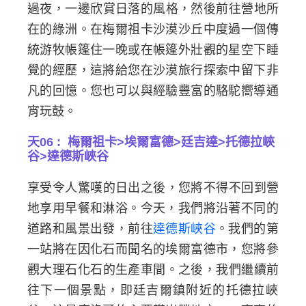
過夜，一邊欣賞日落的風格，然後前往營地所
在的綠洲。
在梅爾祖卡沙漠沙丘中度過一個傳
統游牧帳篷住一晚或在帳
篷外壯觀的星空下睡
覺的經歷，
這將給您在沙漠旅行探索中留下非
凡的回憶。
您也可以與經驗豐富的駱駝嚮導通
宵玩鼓。
天06 : 梅爾祖卡>埃爾富德>廷吉達>托德拉峽
谷>達德斯峽谷
享受令人驚嘆的日出之後，您將不得不回到營
地享用早餐和淋浴。
今天，我們將沿著不同的
道路和風景出發，前往
達德斯峽谷
。
我們的第
一站將在因化石而聞名的埃爾富德市，
您將參
觀大理石化石的生產車間。之後，我們繼續前
往下一個景點，
即廷吉爾鎮附近的托德拉峽