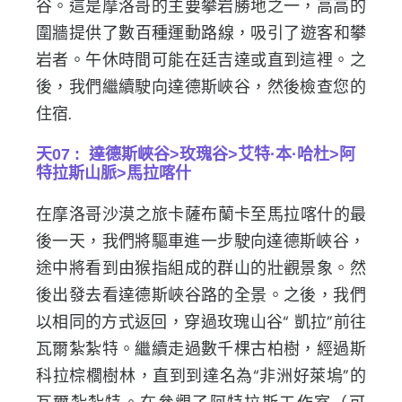
谷。這是摩洛哥的主要攀岩勝地之一，
高高的
圍牆提供了數百種運動路線，吸引了遊客和攀
岩者。
午休時間可能在廷吉達或直到這裡。之
後，
我們繼續駛向達德斯峽谷，然後檢查您的
住宿.
天07 : 達德斯峽谷>玫瑰谷>艾特·本·哈杜>阿
特拉斯山脈>
馬拉喀什
在摩洛哥沙漠之旅卡薩布蘭卡至馬拉喀什的最
後一天，
我們將驅車進一步駛向達德斯峽谷，
途中將看到由猴指組成的群山的壯觀景象。
然
後出發去看達德斯峽谷路的全景。之後，
我們
以相同的方式返回，穿過玫瑰山谷“ 凱拉”前往
瓦爾紮紮特。繼續走過數千棵古柏樹，
經過斯
科拉棕櫚樹林，直到到達名為“非洲好萊塢”的