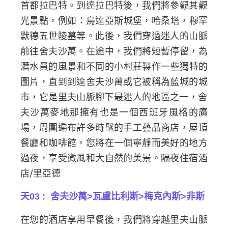
首都拉巴特。
到達拉巴特後，我們將參觀其觀
光景點，例如：烏達亞斯城堡，哈桑塔，穆罕
默德五世陵墓等。此後，
我們穿過迷人的山脈
前往舍夫沙萬。在途中，我們將短暫停留，
為
潛水員的風景和不同的小村莊製作一些獨特的
圖片，
直到到達舍夫沙萬或它被稱為藍城的城
市，
它是里夫山脈腳下最迷人的地區之一，
舍
夫沙萬麥地那擁有也是一個西班牙風格的廣
場，
周圍遍布許多時髦的手工藝品商店，屋頂
餐廳和咖啡館，
您將在一個寧靜而美好的地方
過夜，享受微風和大自然的美景。
隔夜住宿酒
店/里亞德
天03 : 舍夫沙萬>瓦盧比利斯>梅克內斯>非斯
在您的酒店享用早餐後，
我們將穿越里夫山脈