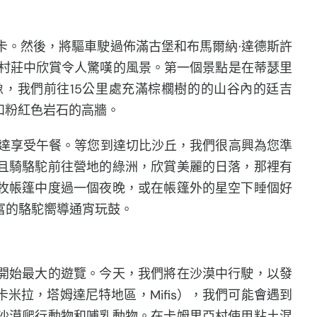
卡。然後，將驅車駛過佈滿古堡和布馬爾納·達德斯許
的村莊中欣賞令人驚嘆的風景。第一個景點是在蒂瑟里
，我們前往15公里處充滿棕櫚樹的的山谷內的廷吉
和粉紅色岩石的高牆。
吉達享受午餐。等您到達
切比
沙丘，我們很高興為您準
且騎駱駝前往營地的綠洲，欣賞美麗的日落，那裡有
牧帳篷中度過一個夜晚，或在帳篷外的星空下睡個好
富的駱駝嚮導通宵玩鼓。
開始最大的遊覽。今天，我們將在沙漠中行駛，以發
米拉，塔姆達尼特地區，Mifis），我們可能會遇到
沙漠爬行動物和哺乳動物。在卡姆里亞村使用粘土混