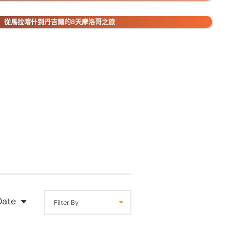
從馬拉喀什到丹吉爾的8天摩洛哥之旅
Date