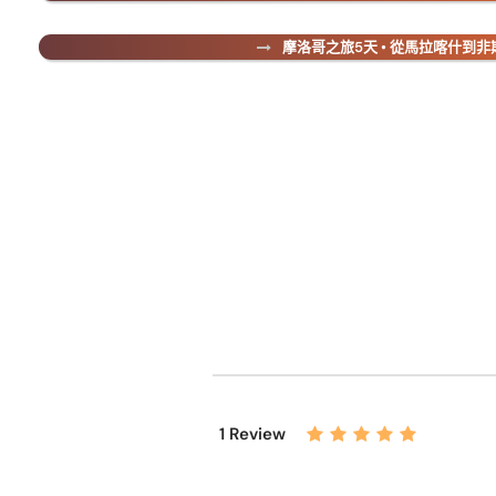
摩洛哥之旅5天 • 從馬拉喀什到非
1 Review