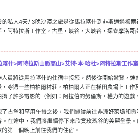
般的私人4天/ 3晚沙漠之旅是從馬拉喀什到非斯通過梅
莊，阿特拉斯工作室，古堡，峽谷，大峽谷，探索摩洛哥南
拉喀什>阿特拉斯山脈高山>艾特·本·哈杜>
阿特拉斯工作室
作人員將從馬拉喀什的住宿中接您，然後從開始遊覽，途
景，穿過一些柏柏爾村莊，柏柏爾人正在梯田農場上工作及
拍攝了許多電影的（例如：阿拉伯的勞倫斯，權力的遊戲
觀了古堡和享用午餐之後，我們繼續前往非洲好萊塢和撒
谷。在途中，我們將繼續停下來欣賞玫瑰谷的美麗全景。
旅的第一個晚上前往我們的住宿。