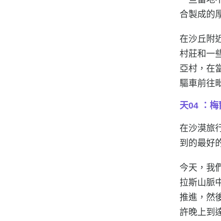
合製成的
在沙丘附
村莊和一
亞村，在
驅車前往
天04 ：
梅
在沙漠旅
到的最好
今天，我
拉斯山脈
推進，然
許晚上到