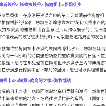
達德斯峽谷> 托德拉峽谷> 梅爾祖卡>駱駝徒步
美味早餐後，在摩洛哥沙漠之旅的第二天繼續前往梅爾祖
柏柏爾村莊的道路。您將在沿途停靠20世紀初大篷車路
以拍攝美麗的達德斯山谷全景照片及類似猴子的手指石像
300儀表高的峽谷徒步旅行時，可以體驗道路周圍的灰色
續駛向位於梅爾祖卡沙漠的埃爾格·謝比沙丘。您將在廷
您將有一個小時的時間體驗騎駱駝並欣賞美麗的日落，並
的帳篷，您將在那兒過夜在梅爾祖卡沙漠沙丘內的傳統游
您在沙漠旅行探索中留下非凡的回憶。您也可以與經驗豐
梅爾祖卡4×4遊覽>納烏阿之家>游牧部落
驚嘆的日出之後，您將回到營地享用早餐和淋浴，然後再
漠中尚未探索的地方。在通往沙漠村莊的道路上（例如：卡
不同的沙漠動物（例如：山羊，駱駝，狐狸等）。及一些