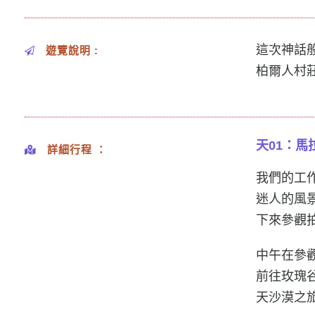
這次神話
遊覽說明 :
柏爾人村
天01
：馬
詳細行程 ：
我們的工
迷人的風
下來參觀
中午在參
前往玫瑰
天沙漠之