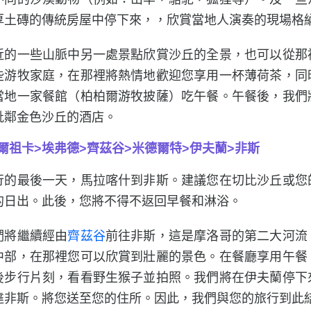
厚土磚的傳統房屋中停下來，，欣賞當地人演奏的現場格
近的一些山脈中另一處景點欣賞沙丘的全景，也可以從那
些游牧家庭，在那裡將熱情地歡迎您享用一杯薄荷茶，同
當地一家餐館（柏柏爾游牧披薩）吃午餐。午餐後，我們
毗鄰金色沙丘的酒店。
爾祖卡>埃弗德>齊茲谷>米德爾特>伊夫蘭>非斯
行的最後一天，馬拉喀什到非斯。建議您在
切比
沙丘或您
的日出。此後，您將不得不返回早餐和淋浴。
們將繼續經由
齊茲谷
前往非斯，這是摩洛哥的第二大河流
中部，在那裡您可以欣賞到壯麗的景色。在餐廳享用午餐
後步行片刻，看看野生猴子並拍照。我們將在伊夫蘭停下
達非斯。將您送至您的住所。因此，我們與您的旅行到此結