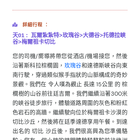
詳細行程 ：
天01 : 瓦爾紮紮特>玫瑰谷>大德谷>托德拉峽
谷>梅爾祖卡切比
您的司機/嚮導將帶您從酒店/機場接您，然後
沿著斯科拉棕櫚園，
玫瑰谷
和達德斯峽谷向東
南行駛，
穿過類似猴手指狀的山脈構成的奇妙
景觀。我們在 令人嘆為觀止 長達 15公里 的 棕
櫚樹的山谷前往廷吉爾。我們繼續沿著300米
的峽谷徒步旅行，
體驗道路周圍的灰色和粉紅
色岩石的高牆。
繼續駛向位於梅爾祖卡沙漠的
切比沙丘，然後將在廷季達德享用午餐。到達
出名的 切比 沙丘後，我們很高興為您準備駱