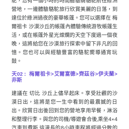
駝，
您有一個小時的時間體驗騎駱駝前往綠洲
營地，
一邊體驗駱駝旅行欣賞美麗的日落，到
達位於綠洲過夜的豪華帳篷。
您可以選擇在 梅
爾祖卡 沙漠沙丘的帳篷內體驗傳統游牧帳篷生
活，
或在帳篷外星光燦爛的天空下度過一個夜
晚，
這將給您在沙漠旅行探索中留下非凡的回
憶。
您也可以與經驗豐富的駱駝嚮導通宵玩
鼓。
天02 : 梅爾祖卡>艾爾富德>齊茲谷>伊夫蘭>
非斯
建議在 切比 沙丘上儘早起床。享受壯觀的沙
漠日出，
這將是您一生中看到的最震撼的日
出。
欣賞日出後回到您的營地享用早餐，淋浴
和整理行李。與您的司機/
導遊會合後,乘坐4×4
汽車到費斯,
這漫長的8小時車程將經過分散的