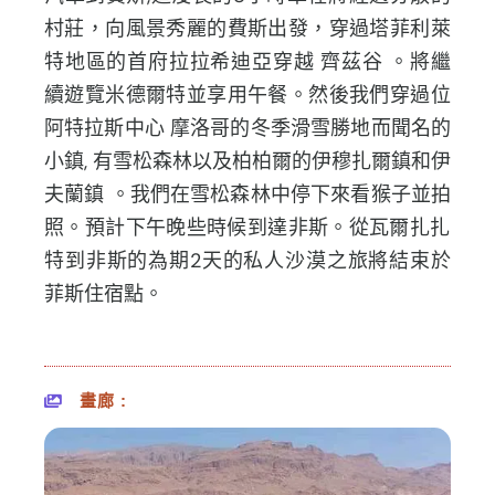
村莊，向風景秀麗的費斯出發，
穿過塔菲利萊
特地區的首府拉拉希迪亞穿越 齊茲谷 。將繼
續遊覽米德爾特並享用午餐。
然後我們穿過位
阿特拉斯中心 摩洛哥的冬季滑雪勝地而聞名的
小鎮, 有雪松森林以及柏柏爾的伊穆扎爾鎮和伊
夫蘭鎮 。我們在雪松森林中停下來看猴子並拍
照。
預計下午晚些時候到達非斯。
從瓦爾扎扎
特到非斯的為期2天的私人沙漠之旅將結束於
菲斯住宿點
。
畫廊 :